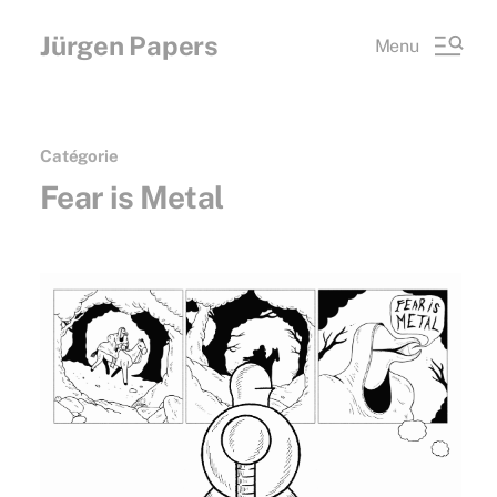
Jürgen Papers
Menu
Catégorie
Fear is Metal